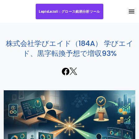
LapisLazuli：グロース銘柄分析ツール
株式会社学びエイド（184A） 学びエイ
ド、黒字転換予想で増収93%