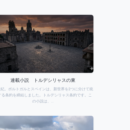
連載小説 トルデシリャスの東
世紀。ポルトガルとスペインは、新世界を2つに分けて統
する条約を締結しました。トルデシリャス条約です。こ
の小説は、…