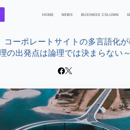
HOME
NEWS
BUSINESS COLUMN
S
で半日。コーポレートサイトの多言語
理の出発点は論理では決まらない