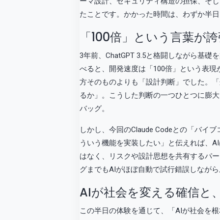
ーマ設計、セキュリティ構造の担保、そして
たことです。かかった時間は、わずか半日
「100倍」という言葉が
3年前、ChatGPT 3.5と格闘しなが
べると、開発速度は「100倍」という表
方そのものよりも「設計判断」でした。「
るか」。こうした判断の一つひとつに膨大
バッグ。
しかし、今回のClaude Codeとの「バ
ういう機能を実装したい」と伝えれば、A
はなく、リスクや設計思想を共有するパー
グまでもAIがほぼ自動で試行錯誤しなが
AIが社会を変える確信と
この半日の体験を通じて、「AIが社会を