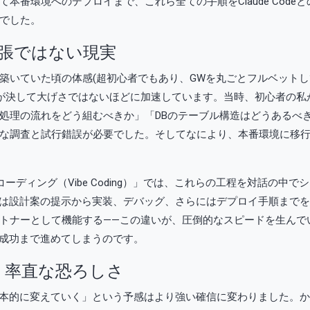
本番環境へのデプロイまで、これら全ての手順をClaude Cod
でした。
誇張ではない現実
ら基礎を築いていた頃の体感(超初心者でもあり、GWを丸ごとフルベッ
現が決して大げさではないほどに加速しています。当時、初心者の
処理の流れをどう組むべきか」「DBのテーブル構造はどうあるべ
な調査と試行錯誤が必要でした。そしてなにより、本番環境に移
イブコーディング（Vibe Coding）」では、これらの工程を対話
Iは設計案の提示から実装、デバッグ、さらにはデプロイ手順まで
トナーとして機能する——この違いが、圧倒的なスピードを生んで
ら成功まで進めてしまうのです。
、率直な恐ろしさ
根本的に変えていく」という予感はより強い確信に変わりました。