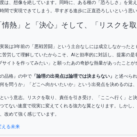
度は、想像を絶しています。同時に、ある種の「恐ろしさ」を覚
時間で実現できてしまう。早すぎる進歩に正直恐ろしいという思
「情熱」と「決心」そして、「リスクを取
装は3年前の「悪戦苦闘」という土台なしには成立しなかったとも思え
に苦労して理解していたからこそ、AIと効率的に対話し、提案の是
ブサイトを作ってみたい」と願ったあの奇妙な熱量があったことが
の品格』の中で
「論理の出発点は論理では決まらない」
と述べられ
何を問うか」「どこへ向かいたいか」という出発点を決めるのは
という意志。リスクを取り、責任を引き受け、「ここへ行く」と
かつてない速度で現実に変えてくれる強力な翼となります。しかし
、改めて強く感じています。
変える未来