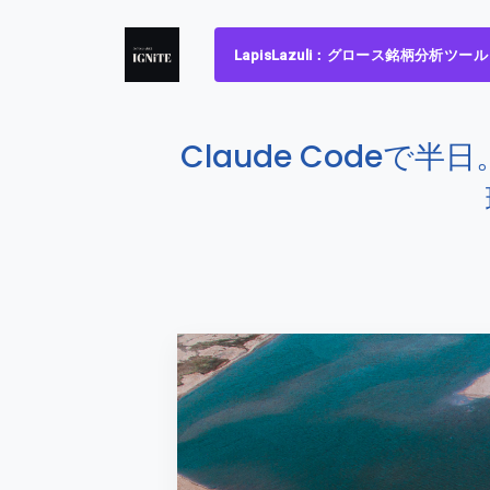
LapisLazuli：グロース銘柄分析ツール
Claude Code