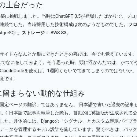
の土台だった
築に挑戦しました。当時はChatGPT 3.5が登場したばかりで、プ
連続でした。当時採用した技術構成は次のようなものでした。
フ
tgreSQL。
ストレージ：
AWS S3。
イトをなんとか形にできたときの喜びは、今でも覚えています。そし
これでなにをしてみよう。そう思った時、頭に浮かんだのは、かつて
laudeCodeを使えば、1週間くらいでできてしまうのではない
覚です。
に留まらない動的な仕組み
固定ページの翻訳」ではありません。 日本語で書いた過去の記事も
しく日本語で記事を執筆した際も、自動的に英語版が生成されて公
た。具体的には、Djangoの「シグナル」とカスタム翻訳パイプラ
データを管理するモデル設計を施しています。驚くべきは、バッ