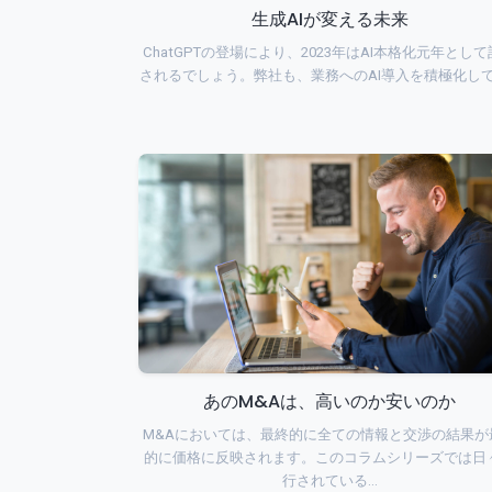
生成AIが変える未来
ChatGPTの登場により、2023年はAI本格化元年とし
されるでしょう。弊社も、業務へのAI導入を積極化し
あのM&Aは、高いのか安いのか
M&Aにおいては、最終的に全ての情報と交渉の結果が
的に価格に反映されます。このコラムシリーズでは日
行されている…