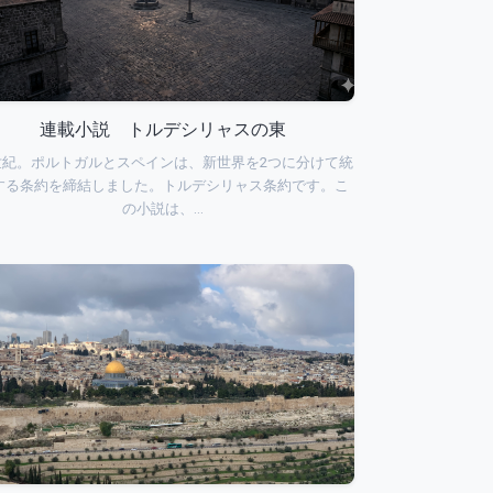
連載小説 トルデシリャスの東
世紀。ポルトガルとスペインは、新世界を2つに分けて統
する条約を締結しました。トルデシリャス条約です。こ
の小説は、…