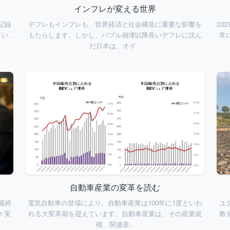
インフレが変える世界
て記録
デフレもインフレも、世界経済と社会構造に重要な影響を
20
てい…
もたらします。しかし、バブル崩壊以降長いデフレに沈ん
常
だ日本は、オイ…
自動車産業の変革を読む
最終
電気自動車の登場により、自動車産業は100年に1度といわ
ユ
々実
れる大変革期を迎えています。自動車産業は、その産業規
教
模、関連産…