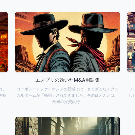
エスプリの効いたM&A用語集
は、
コーポレートファイナンスの領域では、さまざまなテクニ
フ
を持
カルタームが「発明」されてきました。そのほとんどは、
し
欧米の投資銀行…